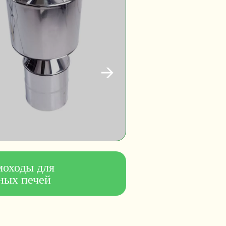
оходы для
ных печей