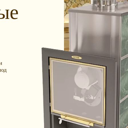
ые
и
под