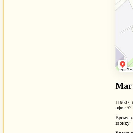
Маг
119607, 
офис 57
Время ра
звонку