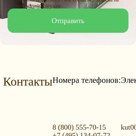
почту kut001@ya.ru
Контакты
Номера телефонов:
Эле
8 (800) 555-70-15
kut0
+7 (495) 134-07-72