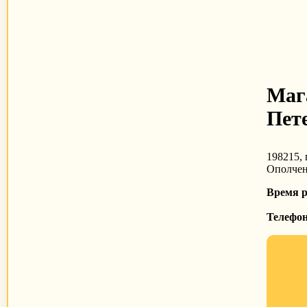
Маг
Пет
198215, 
Ополчени
Время 
Телефо