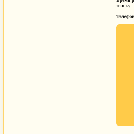
Время 
звонку
Телефо