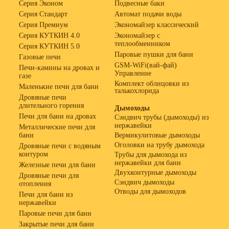
Серия Эконом
Подвесные баки
Серия Стандарт
Автомат подачи воды
Серия Премиум
Экономайзер классический
Серия КУТКИН 4.0
Экономайзер с
теплообменником
Серия КУТКИН 5.0
Паровые пушки для бани
Газовые печи
GSM-WiFi(вай-фай)
Печи-камины на дровах и
Управление
газе
Комплект облицовки из
Маленькие печи для бани
талькохлорида
Дровяные печи
длительного горения
Дымоходы
Печи для бани на дровах
Сэндвич трубы (дымоходы) из
нержавейки
Металлические печи для
бани
Вермикулитовые дымоходы
Оголовки на трубу дымохода
Дровяные печи с водяным
контуром
Трубы для дымохода из
нержавейки для бани
Железные печи для бани
Двухконтурные дымоходы
Дровяные печи для
Сэндвич дымоходы
отопления
Отводы для дымоходов
Печи для бани из
нержавейки
Паровые печи для бани
Закрытые печи для бани