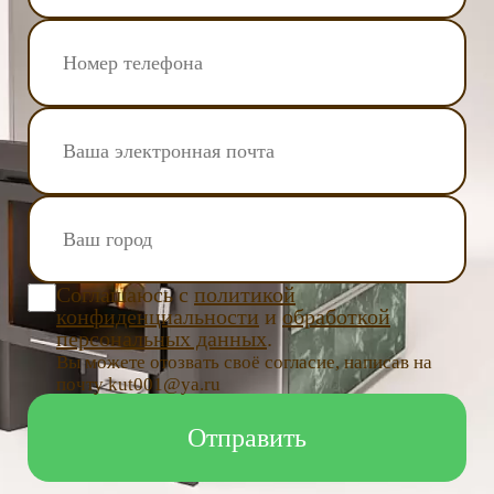
Соглашаюсь с
политикой
конфиденциальности
и
обработкой
персональных данных
.
Вы можете отозвать своё согласие, написав на
почту kut001@ya.ru