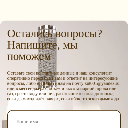
Остались вопросы?
Напишите, мы
поможем
Оставьте свои контактные данные и наш консультант
оперативно перезвонит вам и ответит на интересующие
вопросы, либо напишите нам на почту kut001@yandex.ru,
или в мессенджерах, объём и высота парной, дрова или
газ, греете воду или нет, расстояние от пола до конька,
если дымоход идёт наверх, если вбок, то эскиз дымохода.