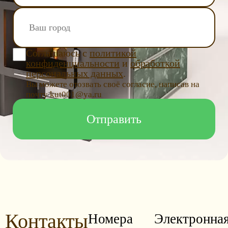
Соглашаюсь с
политикой
конфиденциальности
и
обработкой
персональных данных
.
Вы можете отозвать своё согласие, написав на
почту kut001@ya.ru
Контакты
Номера
Электронна