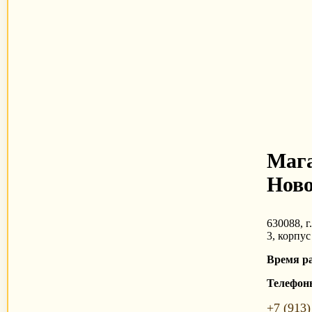
Мага
Ново
630088, г
3, корпус
Время р
Телефон
+7 (913)