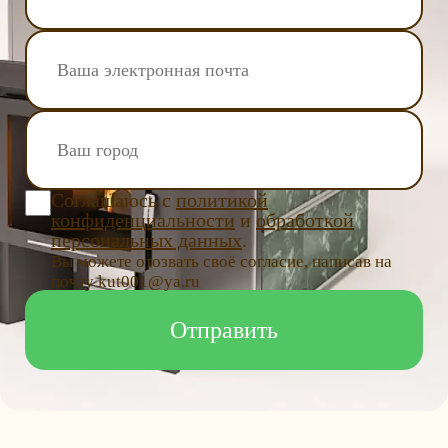
Соглашаюсь с
политикой
конфиденциальности
и
обработкой
персональных данных
.
Вы можете отозвать своё согласие, написав на
почту kut001@ya.ru