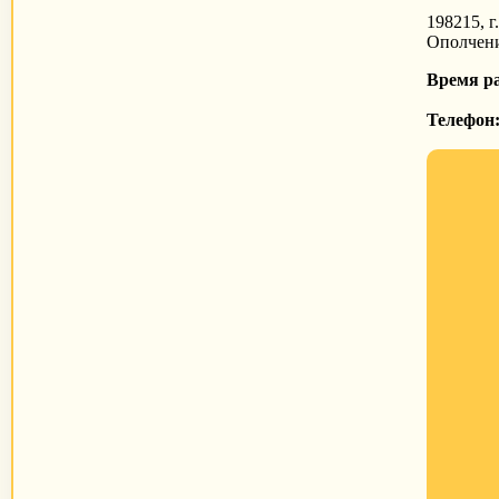
198215, г
Ополчени
Время р
Телефон