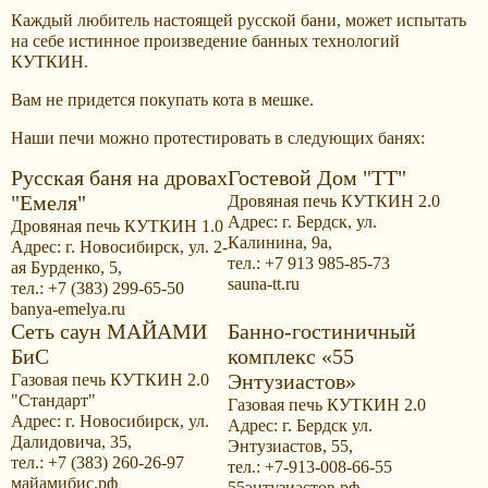
Каждый любитель настоящей русской бани, может испытать
на себе истинное произведение банных технологий
КУТКИН.
Вам не придется покупать кота в мешке.
Наши печи можно протестировать в следующих банях:
Русская баня на дровах
Гостевой Дом "ТТ"
"Емеля"
Дровяная печь КУТКИН 2.0
Адрес: г. Бердск, ул.
Дровяная печь КУТКИН 1.0
Калинина, 9а,
Адрес: г. Новосибирск, ул. 2-
тел.: +7 913 985-85-73
ая Бурденко, 5,
sauna-tt.ru
тел.: +7 (383) 299-65-50
banya-emelya.ru
Сеть саун МАЙАМИ
Банно-гостиничный
БиС
комплекс «55
Энтузиастов»
Газовая печь КУТКИН 2.0
"Стандарт"
Газовая печь КУТКИН 2.0
Адрес: г. Новосибирск, ул.
Адрес: г. Бердск ул.
Далидовича, 35,
Энтузиастов, 55,
тел.: +7 (383) 260-26-97
тел.: +7-913-008-66-55
майамибис.рф
55энтузиастов.рф