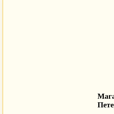
Мага
Пете