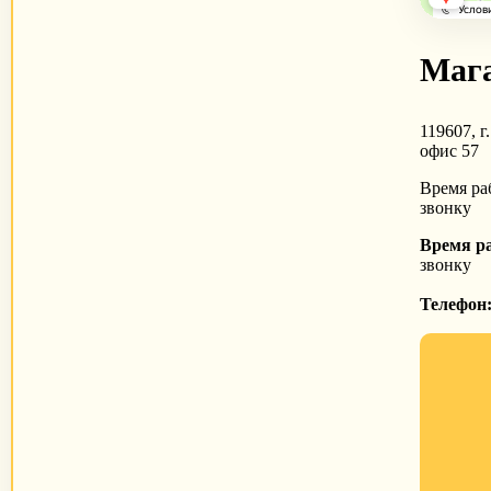
Мага
119607, г
офис 57
Время раб
звонку
Время р
звонку
Телефон