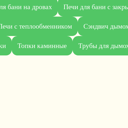
ля бани на дровах
Печи для бани с закр
Печи с теплообменником
Сэндвич дымо
ки
Топки каминные
Трубы для дымох