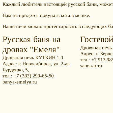
Каждый любитель настоящей русской бани, может
Вам не придется покупать кота в мешке.
Наши печи можно протестировать в следующих ба
Русская баня на
Гостево
дровах "Емеля"
Дровяная печь
Адрес: г. Бердс
Дровяная печь КУТКИН 1.0
тел.: +7 913 98
Адрес: г. Новосибирск, ул. 2-ая
sauna-tt.ru
Бурденко, 5,
тел.: +7 (383) 299-65-50
banya-emelya.ru