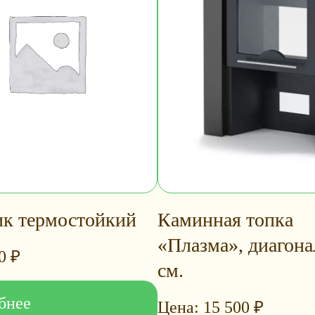
ик термостойкий
Каминная топка
«Плазма», диагона
00
₽
см.
бнее
15 500
₽