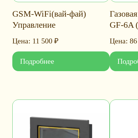
GSM-WiFi(вай-фай)
Газовая
Управление
GF-6A (
11 500
₽
86
Подробнее
Подро