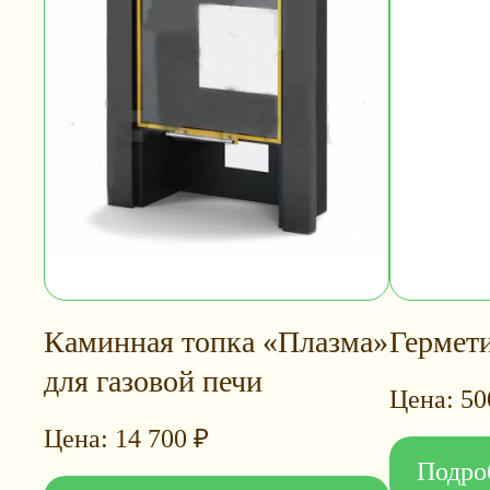
Каминная топка «Плазма»
Гермет
для газовой печи
5
14 700
₽
Подро