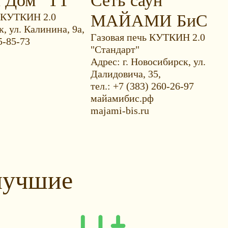
й Дом "ТТ"
Сеть саун
 КУТКИН 2.0
МАЙАМИ БиС
к, ул. Калинина, 9а,
Газовая печь КУТКИН 2.0
5-85-73
"Стандарт"
Адрес: г. Новосибирск, ул.
Далидовича, 35,
тел.: +7 (383) 260-26-97
майамибис.рф
majami-bis.ru
лучшие