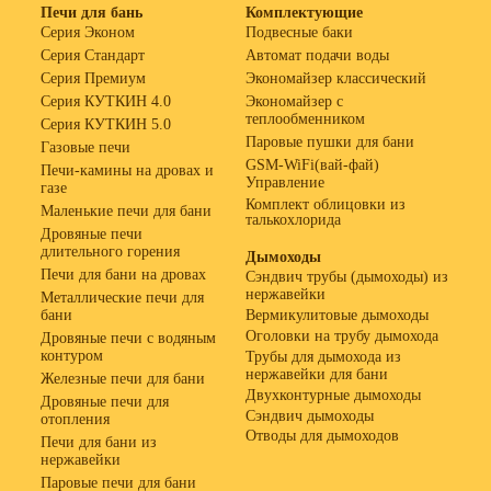
Печи для бань
Комплектующие
Серия Эконом
Подвесные баки
Серия Стандарт
Автомат подачи воды
Серия Премиум
Экономайзер классический
Серия КУТКИН 4.0
Экономайзер с
теплообменником
Серия КУТКИН 5.0
Паровые пушки для бани
Газовые печи
GSM-WiFi(вай-фай)
Печи-камины на дровах и
Управление
газе
Комплект облицовки из
Маленькие печи для бани
талькохлорида
Дровяные печи
длительного горения
Дымоходы
Печи для бани на дровах
Сэндвич трубы (дымоходы) из
нержавейки
Металлические печи для
бани
Вермикулитовые дымоходы
Оголовки на трубу дымохода
Дровяные печи с водяным
контуром
Трубы для дымохода из
нержавейки для бани
Железные печи для бани
Двухконтурные дымоходы
Дровяные печи для
Сэндвич дымоходы
отопления
Отводы для дымоходов
Печи для бани из
нержавейки
Паровые печи для бани