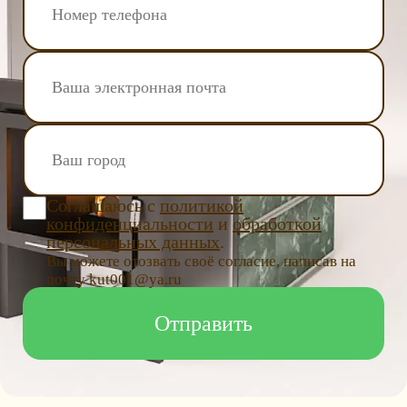
Соглашаюсь с
политикой
конфиденциальности
и
обработкой
персональных данных
.
Вы можете отозвать своё согласие, написав на
почту kut001@ya.ru