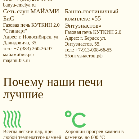
banya-emelya.ru
Сеть саун МАЙАМИ
Банно-гостиничный
БиС
комплекс «55
Энтузиастов»
Газовая печь КУТКИН 2.0
"Стандарт"
Газовая печь КУТКИН 2.0
Адрес: г. Новосибирск, ул.
Адрес: г. Бердск ул.
Далидовича, 35,
Энтузиастов, 55,
тел.: +7 (383) 260-26-97
тел.: +7-913-008-66-55
майамибис.рф
55энтузиастов.рф
majami-bis.ru
Почему наши печи
лучшие
Всегда лёгкий пар, при
Хороший прогрев камней в
любой температуре камней
каменке, до 600 °С