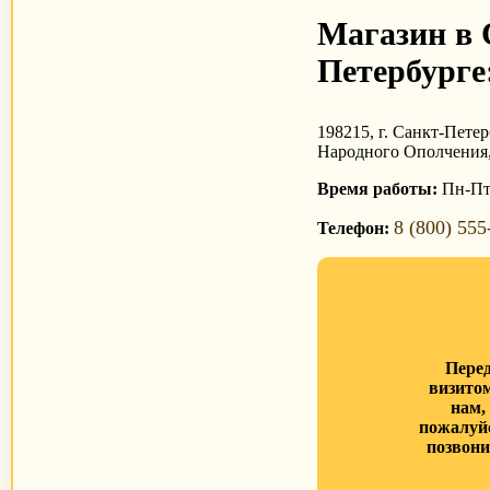
Магазин в 
Петербурге
198215, г. Санкт-Петер
Народного Ополчения,
Время работы:
Пн-Пт 
8 (800) 555
Телефон:
Пере
визито
нам,
пожалуй
позвони