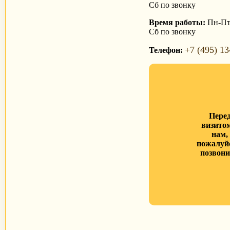
Сб по звонку
Время работы:
Пн-Пт 
Сб по звонку
+7 (495) 13
Телефон:
Пере
визито
нам,
пожалуй
позвони