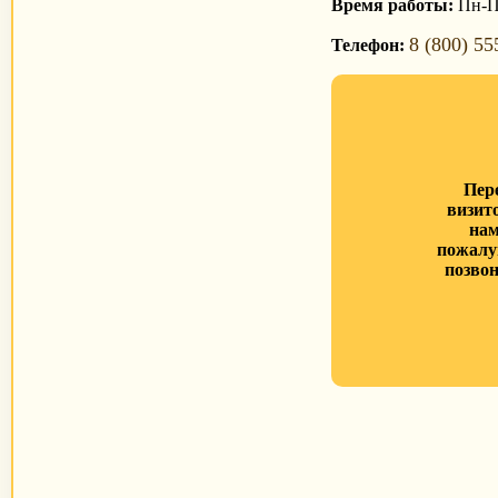
Время работы:
Пн-Пт
8 (800) 55
Телефон:
Пер
визит
нам
пожалу
позвон