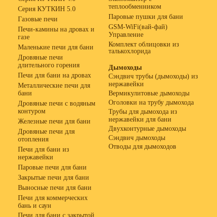
теплообменником
Серия КУТКИН 5.0
Паровые пушки для бани
Газовые печи
GSM-WiFi(вай-фай)
Печи-камины на дровах и
Управление
газе
Комплект облицовки из
Маленькие печи для бани
талькохлорида
Дровяные печи
длительного горения
Дымоходы
Печи для бани на дровах
Сэндвич трубы (дымоходы) из
нержавейки
Металлические печи для
бани
Вермикулитовые дымоходы
Оголовки на трубу дымохода
Дровяные печи с водяным
контуром
Трубы для дымохода из
нержавейки для бани
Железные печи для бани
Двухконтурные дымоходы
Дровяные печи для
Сэндвич дымоходы
отопления
Отводы для дымоходов
Печи для бани из
нержавейки
Паровые печи для бани
Закрытые печи для бани
Выносные печи для бани
Печи для коммерческих
бань и саун
Печи для бани с закрытой