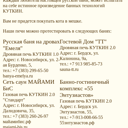
Каждый любитель настоящей русской бани, может испытать
на себе истинное произведение банных технологий
КУТКИН.
Вам не придется покупать кота в мешке.
Наши печи можно протестировать в следующих банях:
Русская баня на дровах
Гостевой Дом "ТТ"
"Емеля"
Дровяная печь КУТКИН 2.0
Адрес: г. Бердск, ул.
Дровяная печь КУТКИН 1.0
Калинина, 9а,
Адрес: г. Новосибирск, ул. 2-
тел.: +7 913 985-85-73
ая Бурденко, 5,
sauna-tt.ru
тел.: +7 (383) 299-65-50
banya-emelya.ru
Сеть саун МАЙАМИ
Банно-гостиничный
БиС
комплекс «55
Энтузиастов»
Газовая печь КУТКИН 2.0
"Стандарт"
Газовая печь КУТКИН 2.0
Адрес: г. Новосибирск, ул.
Адрес: г. Бердск ул.
Далидовича, 35,
Энтузиастов, 55,
тел.: +7 (383) 260-26-97
тел.: +7-913-008-66-55
майамибис.рф
55энтузиастов.рф
majami-bis.ru