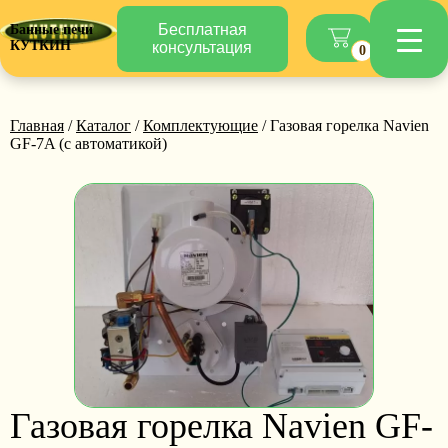
Бесплатная
Банные печи
КУТКИН
консультация
0
Главная
/
Каталог
/
Комплектующие
/ Газовая горелка Navien
GF-7A (с автоматикой)
Газовая горелка Navien GF-