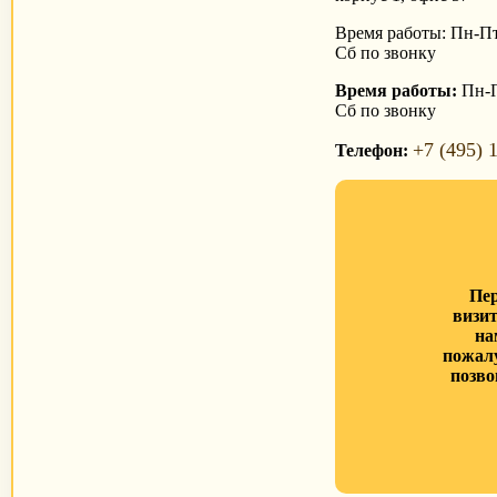
Время работы: Пн-Пт 
Сб по звонку
Время работы:
Пн-Пт
Сб по звонку
+7 (495) 
Телефон:
Пе
визи
на
пожал
позво