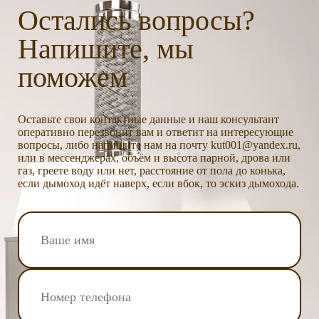
Остались вопросы?
Напишите, мы
поможем
Оставьте свои контактные данные и наш консультант
оперативно перезвонит вам и ответит на интересующие
вопросы, либо напишите нам на почту kut001@yandex.ru,
или в мессенджерах, объём и высота парной, дрова или
газ, греете воду или нет, расстояние от пола до конька,
если дымоход идёт наверх, если вбок, то эскиз дымохода.