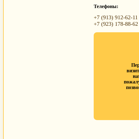
Телефоны:
+7 (913) 912-62-11
+7 (923) 178-88-62
Пе
визи
на
пожал
позво