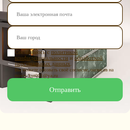
Соглашаюсь с
политикой
конфиденциальности
и
обработкой
персональных данных
.
Вы можете отозвать своё согласие, написав на
почту kut001@ya.ru