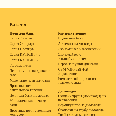
Каталог
Печи для бань
Комплектующие
Серия Эконом
Подвесные баки
Серия Стандарт
Автомат подачи воды
Серия Премиум
Экономайзер классический
Серия КУТКИН 4.0
Экономайзер с
теплообменником
Серия КУТКИН 5.0
Паровые пушки для бани
Газовые печи
GSM-WiFi(вай-фай)
Печи-камины на дровах и
Управление
газе
Комплект облицовки из
Маленькие печи для бани
талькохлорида
Дровяные печи
длительного горения
Дымоходы
Печи для бани на дровах
Сэндвич трубы (дымоходы) из
нержавейки
Металлические печи для
бани
Вермикулитовые дымоходы
Оголовки на трубу дымохода
Дровяные печи с водяным
контуром
Трубы для дымохода из