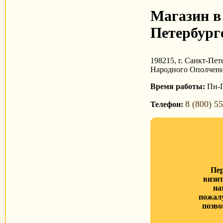
Магазин в
Петербург
198215, г. Санкт-Пете
Народного Ополчения
Время работы:
Пн-П
8 (800) 5
Телефон:
Пе
визи
на
пожал
позво