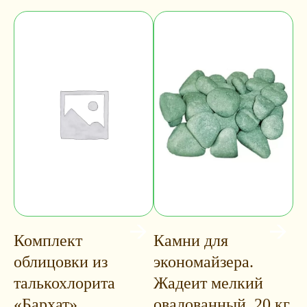
Комплект
Камни для
облицовки из
экономайзера.
талькохлорита
Жадеит мелкий
«Бархат»,
овалованный, 20 кг