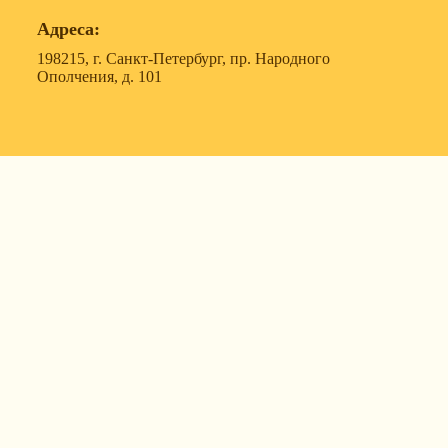
Адреса:
198215, г. Санкт-Петербург, пр. Народного
Ополчения, д. 101
119607, г. Москва, ул. Удальцова, д. 50, корпус 1, офис
57
630088, г. Новосибирск, ул. Северный проезд, д. 3,
корпус 7