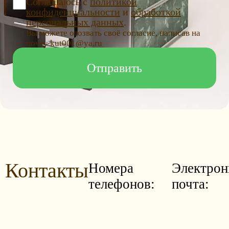
Соглашаюсь с
политикой
конфиденциальности
и
обработкой
персональных данных
.
Вы можете отозвать своё согласие, написав на
почту kut001@ya.ru
Контакты
Номера
Электрон
телефонов:
почта: