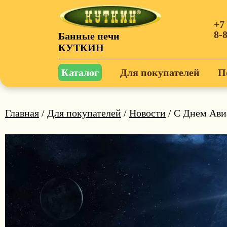
+7
8-
Банные печи
КУТКИН
Каталог
Для покупателей
П
Главная
/
Для покупателей
/
Новости
/ С Днем Ави