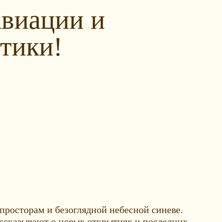
виации и
тики!
просторам и безоглядной небесной синеве.
ссказывают о новых открытиях и последних