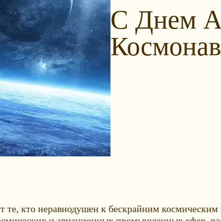
С Днем А
Космонав
 те, кто неравнодушен к бескрайним космическим 
космических и авиационных промышленных сфер, ра