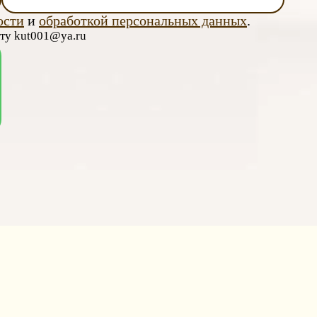
ости
и
обработкой персональных данных
.
чту kut001@ya.ru