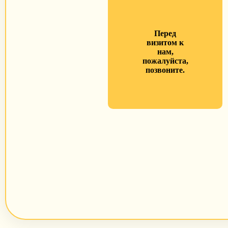
Перед
визитом к
нам,
пожалуйста,
позвоните.