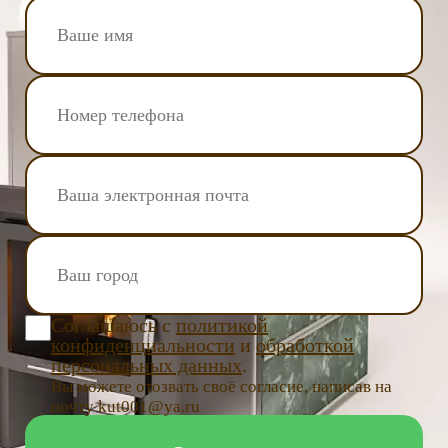
Соглашаюсь с
политикой
конфиденциальности
и
обработкой
персональных данных
.
Вы можете отозвать своё согласие, написав на
почту kut001@ya.ru