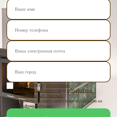
Соглашаюсь с
политикой
конфиденциальности
и
обработкой
персональных данных
.
Вы можете отозвать своё согласие, написав на
почту kut001@ya.ru