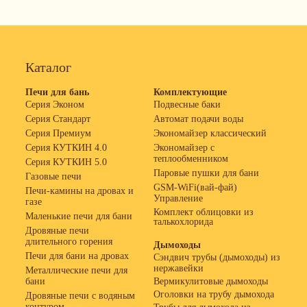
Каталог
Печи для бань
Комплектующие
Серия Эконом
Подвесные баки
Серия Стандарт
Автомат подачи воды
Серия Премиум
Экономайзер классический
Серия КУТКИН 4.0
Экономайзер с
теплообменником
Серия КУТКИН 5.0
Паровые пушки для бани
Газовые печи
GSM-WiFi(вай-фай)
Печи-камины на дровах и
Управление
газе
Комплект облицовки из
Маленькие печи для бани
талькохлорида
Дровяные печи
длительного горения
Дымоходы
Печи для бани на дровах
Сэндвич трубы (дымоходы) из
нержавейки
Металлические печи для
бани
Вермикулитовые дымоходы
Оголовки на трубу дымохода
Дровяные печи с водяным
контуром