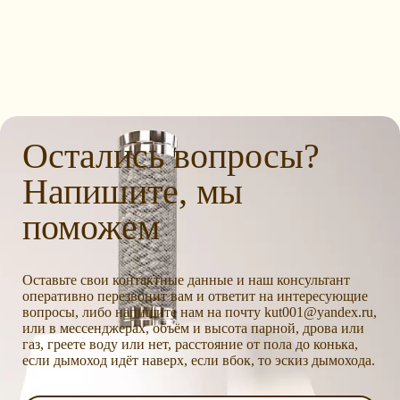
Остались вопросы?
Напишите, мы
поможем
Оставьте свои контактные данные и наш консультант
оперативно перезвонит вам и ответит на интересующие
вопросы, либо напишите нам на почту kut001@yandex.ru,
или в мессенджерах, объём и высота парной, дрова или
газ, греете воду или нет, расстояние от пола до конька,
если дымоход идёт наверх, если вбок, то эскиз дымохода.