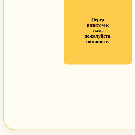
Перед
визитом к
нам,
пожалуйста,
позвоните.