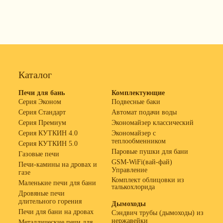
Каталог
Печи для бань
Комплектующие
Серия Эконом
Подвесные баки
Серия Стандарт
Автомат подачи воды
Серия Премиум
Экономайзер классический
Серия КУТКИН 4.0
Экономайзер с
теплообменником
Серия КУТКИН 5.0
Паровые пушки для бани
Газовые печи
GSM-WiFi(вай-фай)
Печи-камины на дровах и
Управление
газе
Комплект облицовки из
Маленькие печи для бани
талькохлорида
Дровяные печи
длительного горения
Дымоходы
Печи для бани на дровах
Сэндвич трубы (дымоходы) из
нержавейки
Металлические печи для