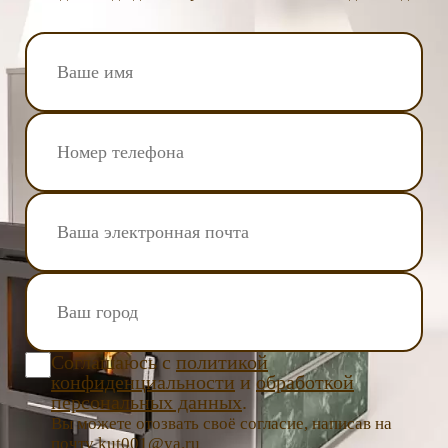
Соглашаюсь с
политикой
конфиденциальности
и
обработкой
персональных данных
.
Вы можете отозвать своё согласие, написав на
почту kut001@ya.ru