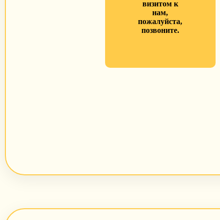
визитом к
нам,
пожалуйста,
позвоните.