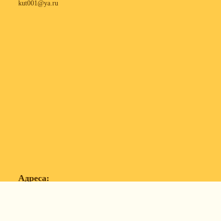
kut001@ya.ru
Адреса:
198215, г. Санкт-Петербург, пр. Народного
Ополчения, д. 101