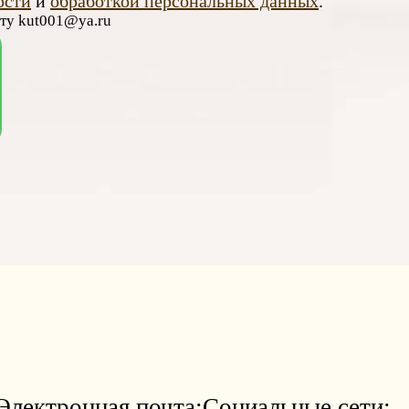
ости
и
обработкой персональных данных
.
чту kut001@ya.ru
Электронная почта:
Социальные сети: