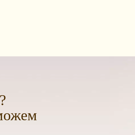
?
можем