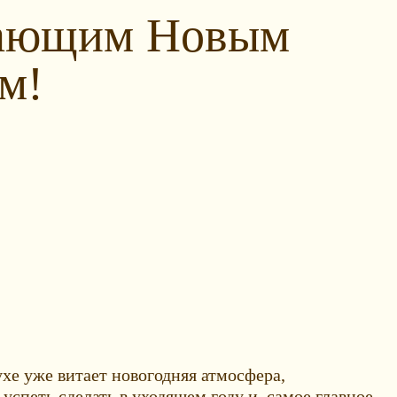
пающим Новым
м!
ухе уже витает новогодняя атмосфера,
спеть сделать в уходящем году и, самое главное,