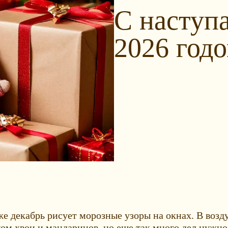
С насту
2026 годо
уже декабрь рисует морозные узоры на окнах. В возд
 хвои и мандаринов, но еще так много дел нужно у