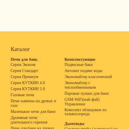
Каталог
Печи для бань
Комплектующие
Серия Эконом
Подвесные баки
Серия Стандарт
Автомат подачи воды
Серия Премиум
Экономайзер классический
Серия КУТКИН 4.0
Экономайзер с
теплообменником
Серия КУТКИН 5.0
Паровые пушки для бани
Газовые печи
GSM-WiFi(вай-фай)
Печи-камины на дровах и
Управление
газе
Комплект облицовки из
Маленькие печи для бани
талькохлорида
Дровяные печи
длительного горения
Дымоходы
Печи для бани на дровах
Сэндвич трубы (дымоходы) из