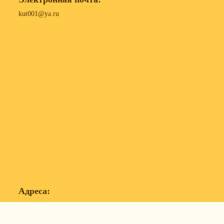
kut001@ya.ru
Адреса:
198215, г. Санкт-Петербург, пр. Народного
Ополчения, д. 101