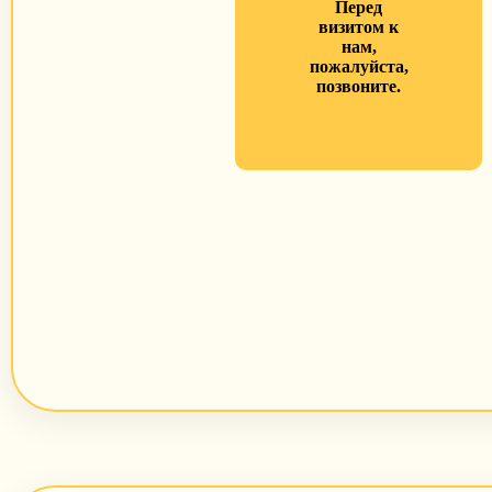
Перед
визитом к
нам,
пожалуйста,
позвоните.