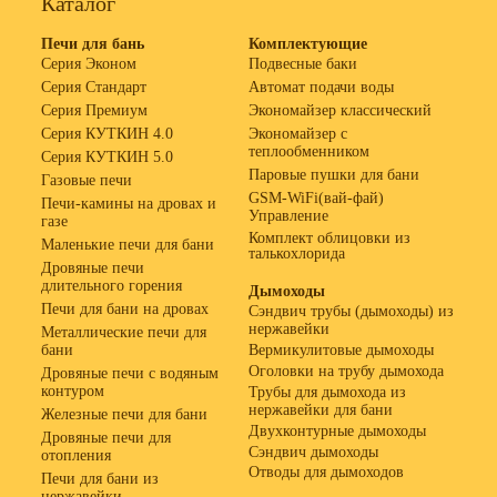
Каталог
Печи для бань
Комплектующие
Серия Эконом
Подвесные баки
Серия Стандарт
Автомат подачи воды
Серия Премиум
Экономайзер классический
Серия КУТКИН 4.0
Экономайзер с
теплообменником
Серия КУТКИН 5.0
Паровые пушки для бани
Газовые печи
GSM-WiFi(вай-фай)
Печи-камины на дровах и
Управление
газе
Комплект облицовки из
Маленькие печи для бани
талькохлорида
Дровяные печи
длительного горения
Дымоходы
Печи для бани на дровах
Сэндвич трубы (дымоходы) из
нержавейки
Металлические печи для
бани
Вермикулитовые дымоходы
Оголовки на трубу дымохода
Дровяные печи с водяным
контуром
Трубы для дымохода из
нержавейки для бани
Железные печи для бани
Двухконтурные дымоходы
Дровяные печи для
Сэндвич дымоходы
отопления
Отводы для дымоходов
Печи для бани из
нержавейки