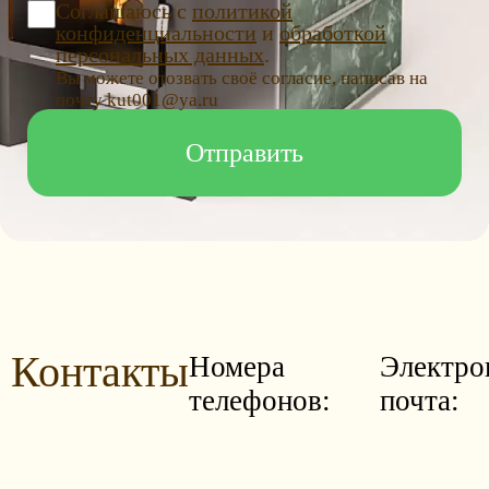
Соглашаюсь с
политикой
конфиденциальности
и
обработкой
персональных данных
.
Вы можете отозвать своё согласие, написав на
почту kut001@ya.ru
Контакты
Номера
Электро
телефонов:
почта: