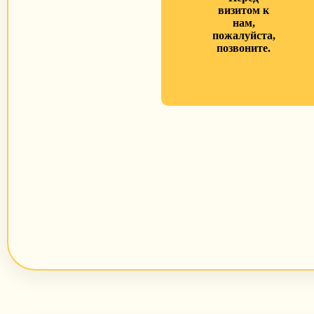
визитом к
нам,
пожалуйста,
позвоните.