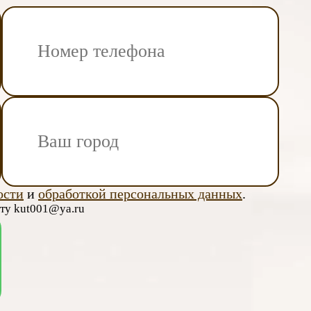
ости
и
обработкой персональных данных
.
чту kut001@ya.ru