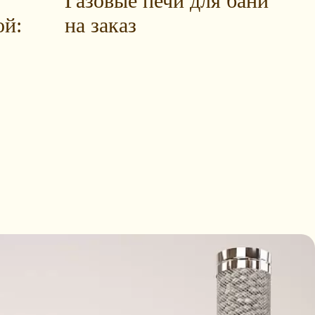
Газовые печи для бани
ой:
на заказ