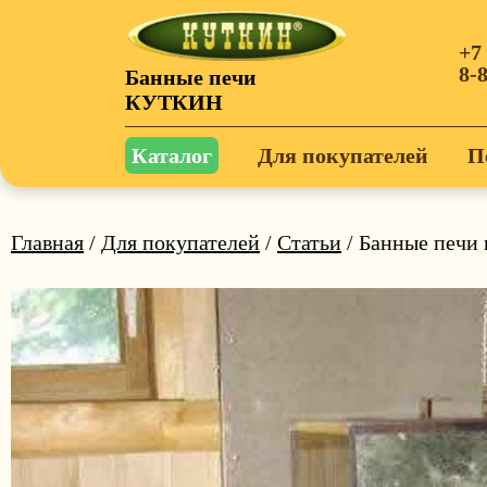
+7
8-
Банные печи
КУТКИН
Каталог
Для покупателей
П
Главная
/
Для покупателей
/
Статьи
/ Банные печи 