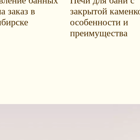
вление банных
Печи для бани с
а заказ в
закрытой каменк
бирске
особенности и
преимущества