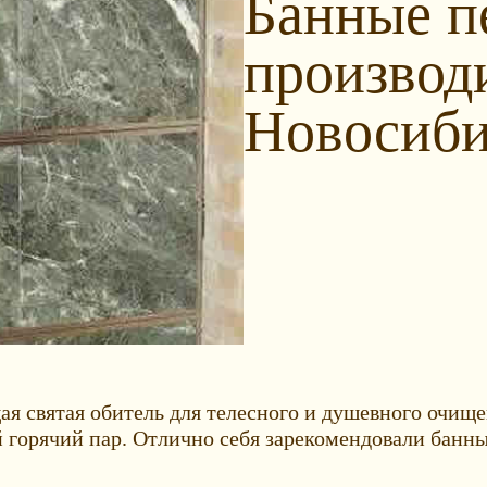
Банные пе
производ
Новосиби
ящая святая обитель для телесного и душевного оч
й горячий пар. Отлично себя зарекомендовали банны