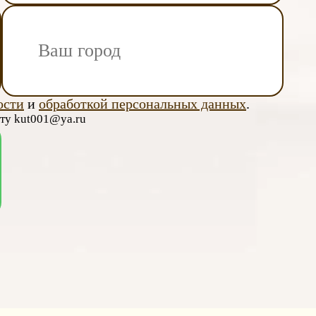
ости
и
обработкой персональных данных
.
чту kut001@ya.ru