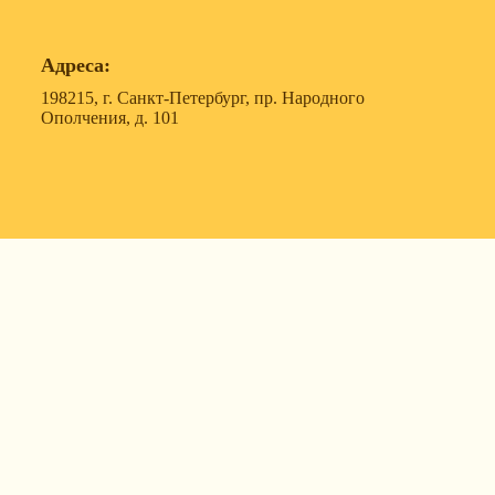
Адреса:
198215, г. Санкт-Петербург, пр. Народного
Ополчения, д. 101
119607, г. Москва, ул. Удальцова, д. 50, корпус 1, офис
57
630088, г. Новосибирск, ул. Северный проезд, д. 3,