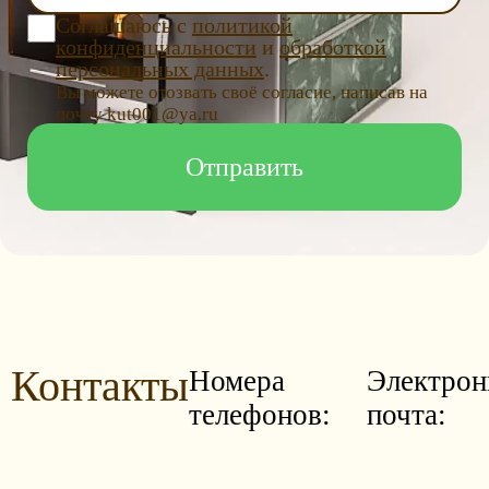
Соглашаюсь с
политикой
конфиденциальности
и
обработкой
персональных данных
.
Вы можете отозвать своё согласие, написав на
почту kut001@ya.ru
Контакты
Номера
Электрон
телефонов:
почта: