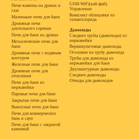
GSM-WiFi(вай-фай)
Печи-камины на дровах и
Управление
газе
Комплект облицовки из
Маленькие печи для бани
талькохлорида
Дровяные печи
длительного горения
Дымоходы
Печи для бани на дровах
Сэндвич трубы (дымоходы) из
нержавейки
Металлические печи для
бани
Вермикулитовые дымоходы
Оголовки на трубу дымохода
Дровяные печи с водяным
контуром
Трубы для дымохода из
нержавейки для бани
Железные печи для бани
Двухконтурные дымоходы
Дровяные печи для
Сэндвич дымоходы
отопления
Отводы для дымоходов
Печи для бани из
нержавейки
Паровые печи для бани
Закрытые печи для бани
Выносные печи для бани
Печи для коммерческих
бань и саун
Печи для бани с закрытой
каменкой