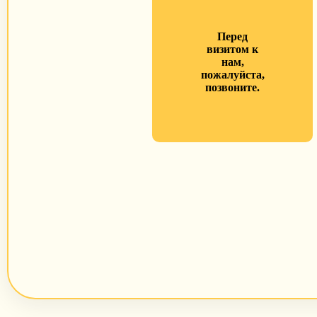
Перед
визитом к
нам,
пожалуйста,
позвоните.