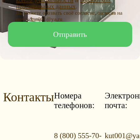
конфиденциальности
и
обработкой
персональных данных
.
Вы можете отозвать своё согласие, написав на
почту kut001@ya.ru
Контакты
Номера
Электрон
телефонов:
почта:
8 (800) 555-70-
kut001@ya