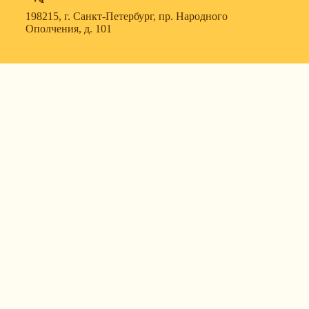
198215, г. Санкт-Петербург, пр. Народного
Ополчения, д. 101
119607, г. Москва, ул. Удальцова, д. 50, корпус 1, офис
57
630088, г. Новосибирск, ул. Северный проезд, д. 3,
корпус 7