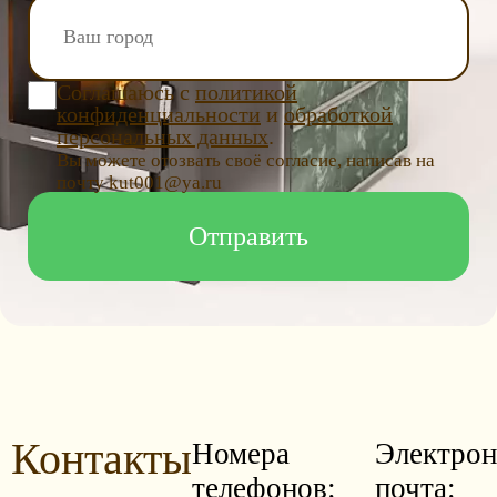
Соглашаюсь с
политикой
конфиденциальности
и
обработкой
персональных данных
.
Вы можете отозвать своё согласие, написав на
почту kut001@ya.ru
Контакты
Номера
Электрон
телефонов:
почта: