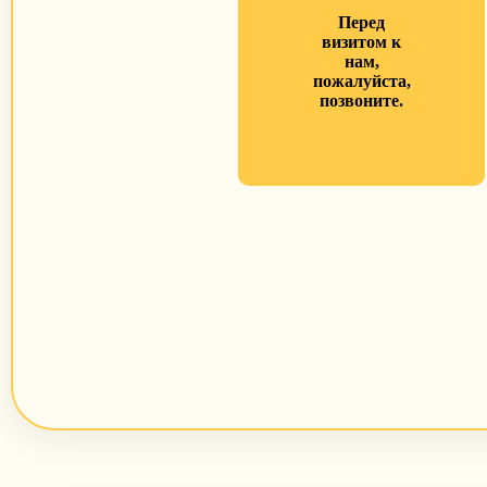
Перед
визитом к
нам,
пожалуйста,
позвоните.