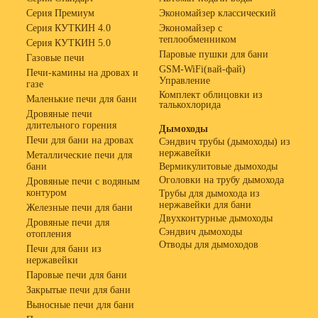
Серия Премиум
Экономайзер классический
Серия КУТКИН 4.0
Экономайзер с
теплообменником
Серия КУТКИН 5.0
Паровые пушки для бани
Газовые печи
GSM-WiFi(вай-фай)
Печи-камины на дровах и
Управление
газе
Комплект облицовки из
Маленькие печи для бани
талькохлорида
Дровяные печи
длительного горения
Дымоходы
Печи для бани на дровах
Сэндвич трубы (дымоходы) из
нержавейки
Металлические печи для
бани
Вермикулитовые дымоходы
Оголовки на трубу дымохода
Дровяные печи с водяным
контуром
Трубы для дымохода из
нержавейки для бани
Железные печи для бани
Двухконтурные дымоходы
Дровяные печи для
Сэндвич дымоходы
отопления
Отводы для дымоходов
Печи для бани из
нержавейки
Паровые печи для бани
Закрытые печи для бани
Выносные печи для бани