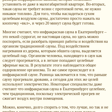
установить ее даже в малогабаритной квартире. Во-вторых,
такая сауна не требует возни с протопкой печи, не нужно
никакое топливо. Для того, чтобы насладиться сухим
целебным воздухом сауны, достаточно просто нажать на
кнопочку «вкл», и через 20 минут сауна будет готова.
Многие считают, что инфракрасная сауна в Екатеринбурге –
это некий суррогат, не настоящая сауна, но здесь можно
поспорить, если разобрать принцип работы и воздействия на
организм традиционной сауны. Под воздействием
нагревания из дерева, которым обшита сауна, выделяется
целебный пар. Организм человека, находящего в саун как
следует прогревается, а в легкие попадают целебные
эфирные масла. В результате этого наблюдается общее
оздоровление организма. То же самое происходит и в
инфракрасной сауне. Разница заключается в том, что раньше
сауну прогревали дровами, а сегодня для этих же целей
используют электричество. Некоторые специалисты даже
считают что инфракрасная сауна в Екатеринбурге целебнее,
чем традиционная, поскольку электрический прогрев не
сжигает воздух внутри помещения.
Можно, конечно, долго спорить о том, что лучше, но так и не
прийти к консенсусу, потому что вкусы у всех разные.