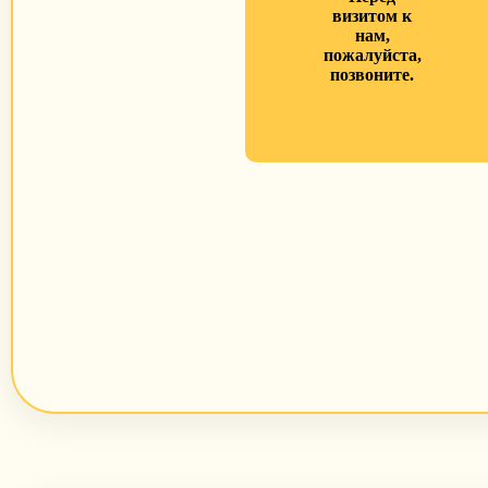
визитом к
нам,
пожалуйста,
позвоните.