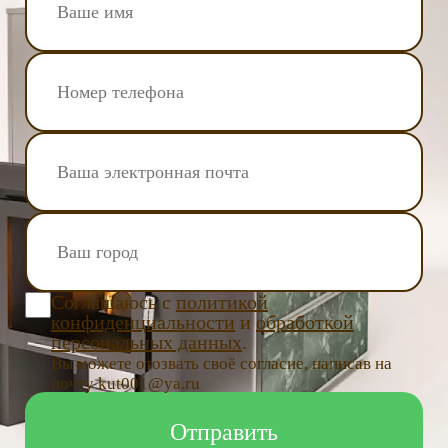
Соглашаюсь с
политикой
конфиденциальности
и
обработкой
персональных данных
.
Вы можете отозвать своё согласие, написав на
почту kut001@ya.ru