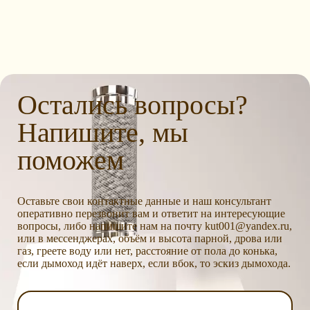
Остались вопросы?
Напишите, мы
поможем
Оставьте свои контактные данные и наш консультант
оперативно перезвонит вам и ответит на интересующие
вопросы, либо напишите нам на почту kut001@yandex.ru,
или в мессенджерах, объём и высота парной, дрова или
газ, греете воду или нет, расстояние от пола до конька,
если дымоход идёт наверх, если вбок, то эскиз дымохода.