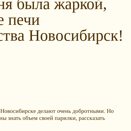
ня была жаркой,
е печи
ства Новосибирск!
 в Новосибирске делают очень добротными. Но
ы знать объем своей парилки, рассказать