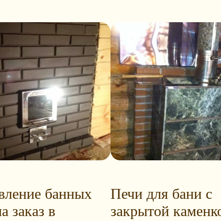
вление банных
Печи для бани с
а заказ в
закрытой каменк