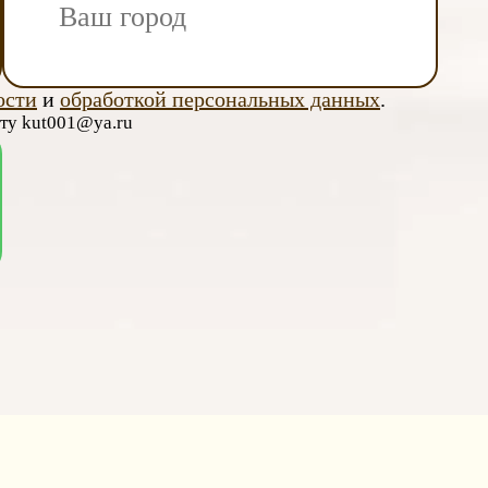
ости
и
обработкой персональных данных
.
чту kut001@ya.ru