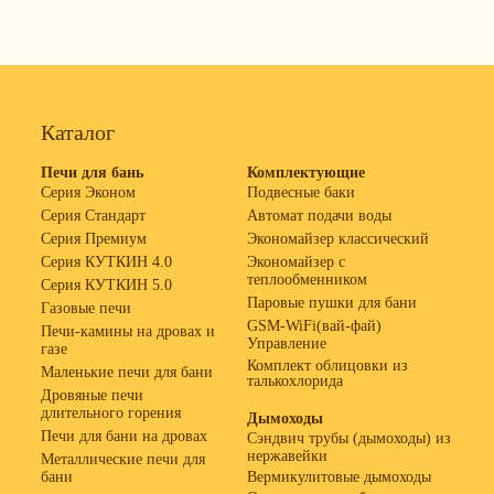
Каталог
Печи для бань
Комплектующие
Серия Эконом
Подвесные баки
Серия Стандарт
Автомат подачи воды
Серия Премиум
Экономайзер классический
Серия КУТКИН 4.0
Экономайзер с
теплообменником
Серия КУТКИН 5.0
Паровые пушки для бани
Газовые печи
GSM-WiFi(вай-фай)
Печи-камины на дровах и
Управление
газе
Комплект облицовки из
Маленькие печи для бани
талькохлорида
Дровяные печи
длительного горения
Дымоходы
Печи для бани на дровах
Сэндвич трубы (дымоходы) из
нержавейки
Металлические печи для
бани
Вермикулитовые дымоходы