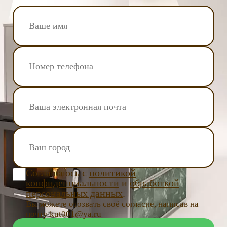
Соглашаюсь с
политикой
конфиденциальности
и
обработкой
персональных данных
.
Вы можете отозвать своё согласие, написав на
почту kut001@ya.ru