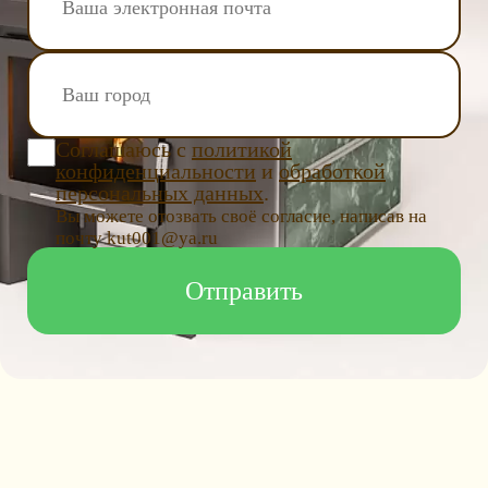
Соглашаюсь с
политикой
конфиденциальности
и
обработкой
персональных данных
.
Вы можете отозвать своё согласие, написав на
почту kut001@ya.ru