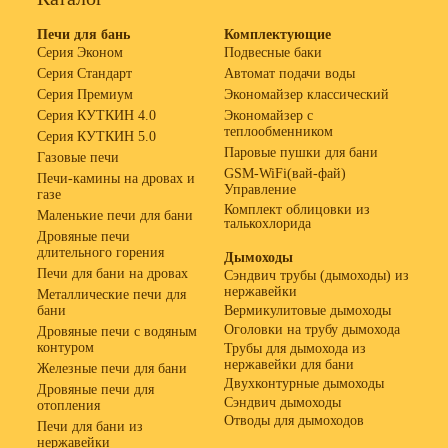
Печи для бань
Комплектующие
Серия Эконом
Подвесные баки
Серия Стандарт
Автомат подачи воды
Серия Премиум
Экономайзер классический
Серия КУТКИН 4.0
Экономайзер с
теплообменником
Серия КУТКИН 5.0
Паровые пушки для бани
Газовые печи
GSM-WiFi(вай-фай)
Печи-камины на дровах и
Управление
газе
Комплект облицовки из
Маленькие печи для бани
талькохлорида
Дровяные печи
длительного горения
Дымоходы
Печи для бани на дровах
Сэндвич трубы (дымоходы) из
нержавейки
Металлические печи для
бани
Вермикулитовые дымоходы
Оголовки на трубу дымохода
Дровяные печи с водяным
контуром
Трубы для дымохода из
нержавейки для бани
Железные печи для бани
Двухконтурные дымоходы
Дровяные печи для
Сэндвич дымоходы
отопления
Отводы для дымоходов
Печи для бани из
нержавейки