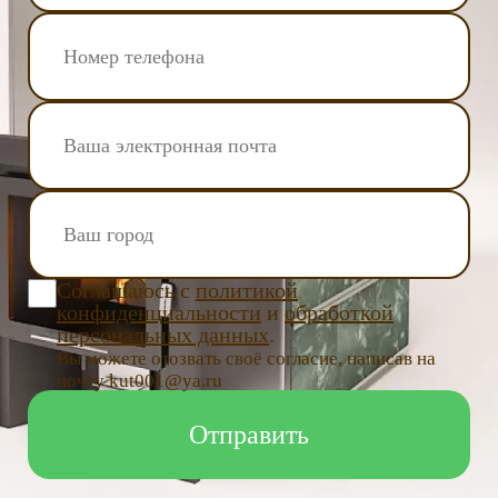
Соглашаюсь с
политикой
конфиденциальности
и
обработкой
персональных данных
.
Вы можете отозвать своё согласие, написав на
почту kut001@ya.ru