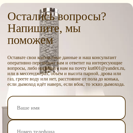
Остались вопросы?
Напишите, мы
поможем
Оставьте свои контактные данные и наш консультант
оперативно перезвонит вам и ответит на интересующие
вопросы, либо напишите нам на почту kut001@yandex.ru,
или в мессенджерах, объём и высота парной, дрова или
газ, греете воду или нет, расстояние от пола до конька,
если дымоход идёт наверх, если вбок, то эскиз дымохода.