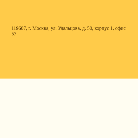
119607, г. Москва, ул. Удальцова, д. 50, корпус 1, офис
57
630088, г. Новосибирск, ул. Северный проезд, д. 3,
корпус 7