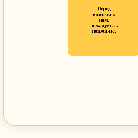
Перед
визитом к
нам,
пожалуйста,
позвоните.