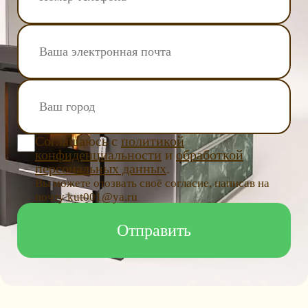
Соглашаюсь с
политикой
конфиденциальности
и
обработкой
персональных данных
.
Вы можете отозвать своё согласие, написав на
почту kut001@ya.ru