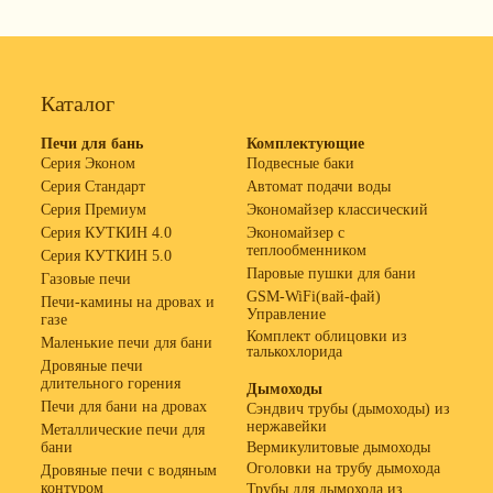
Каталог
Печи для бань
Комплектующие
Серия Эконом
Подвесные баки
Серия Стандарт
Автомат подачи воды
Серия Премиум
Экономайзер классический
Серия КУТКИН 4.0
Экономайзер с
теплообменником
Серия КУТКИН 5.0
Паровые пушки для бани
Газовые печи
GSM-WiFi(вай-фай)
Печи-камины на дровах и
Управление
газе
Комплект облицовки из
Маленькие печи для бани
талькохлорида
Дровяные печи
длительного горения
Дымоходы
Печи для бани на дровах
Сэндвич трубы (дымоходы) из
нержавейки
Металлические печи для
бани
Вермикулитовые дымоходы
Оголовки на трубу дымохода
Дровяные печи с водяным
контуром
Трубы для дымохода из