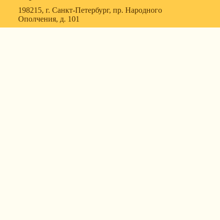
198215, г. Санкт-Петербург, пр. Народного
Ополчения, д. 101
119607, г. Москва, ул. Удальцова, д. 50, корпус 1, офис
57
630088, г. Новосибирск, ул. Северный проезд, д. 3,
корпус 7