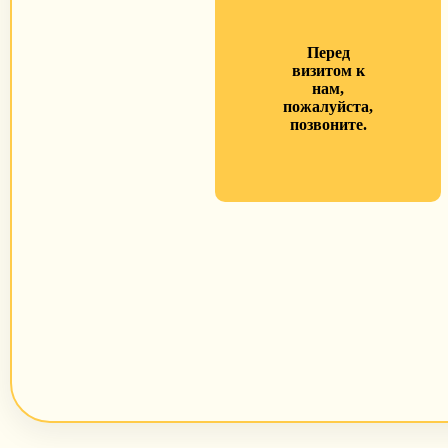
Перед
визитом к
нам,
пожалуйста,
позвоните.