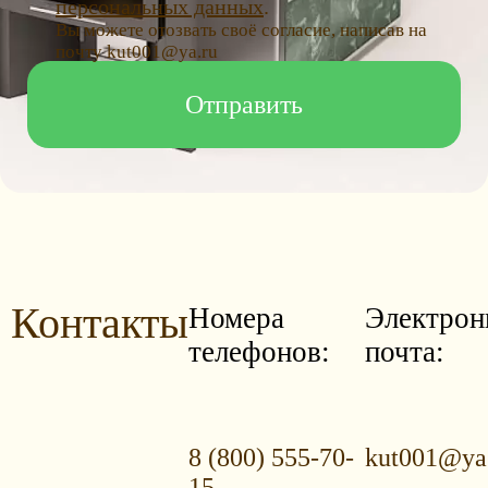
персональных данных
.
Вы можете отозвать своё согласие, написав на
почту kut001@ya.ru
Контакты
Номера
Электрон
телефонов:
почта:
8 (800) 555-70-
kut001@ya
15