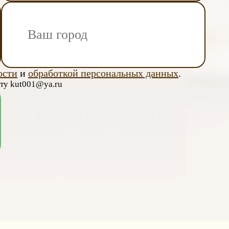
ости
и
обработкой персональных данных
.
чту kut001@ya.ru