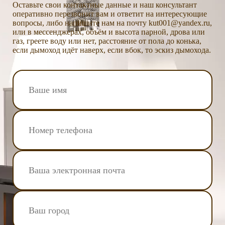
Оставьте свои контактные данные и наш консультант
оперативно перезвонит вам и ответит на интересующие
вопросы, либо напишите нам на почту kut001@yandex.ru,
или в мессенджерах, объём и высота парной, дрова или
газ, греете воду или нет, расстояние от пола до конька,
если дымоход идёт наверх, если вбок, то эскиз дымохода.