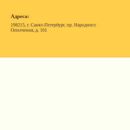
Адреса:
198215, г. Санкт-Петербург, пр. Народного
Ополчения, д. 101
119607, г. Москва, ул. Удальцова, д. 50, корпус 1, офис
57
630088, г. Новосибирск, ул. Северный проезд, д. 3,