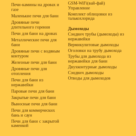
GSM-WiFi(вай-фай)
Печи-камины на дровах и
Управление
газе
Комплект облицовки из
Маленькие печи для бани
талькохлорида
Дровяные печи
длительного горения
Дымоходы
Печи для бани на дровах
Сэндвич трубы (дымоходы) из
нержавейки
Металлические печи для
бани
Вермикулитовые дымоходы
Оголовки на трубу дымохода
Дровяные печи с водяным
контуром
Трубы для дымохода из
нержавейки для бани
Железные печи для бани
Двухконтурные дымоходы
Дровяные печи для
Сэндвич дымоходы
отопления
Отводы для дымоходов
Печи для бани из
нержавейки
Паровые печи для бани
Закрытые печи для бани
Выносные печи для бани
Печи для коммерческих
бань и саун
Печи для бани с закрытой
каменкой