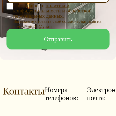
Соглашаюсь с
политикой
конфиденциальности
и
обработкой
персональных данных
.
Вы можете отозвать своё согласие, написав на
почту kut001@ya.ru
Контакты
Номера
Электрон
телефонов:
почта: