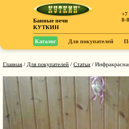
+7
8-
Банные печи
КУТКИН
Каталог
Для покупателей
П
Главная
/
Для покупателей
/
Статьи
/ Инфракрасная