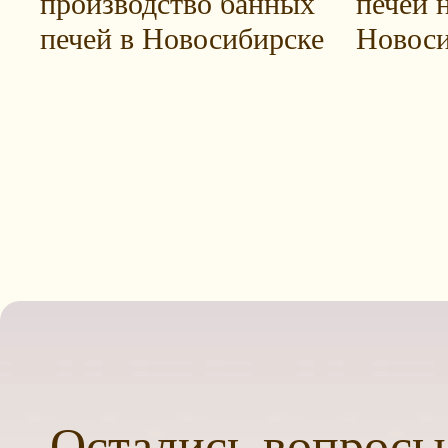
производство банных
печей н
печей в Новосибирске
Новоси
Остались вопросы