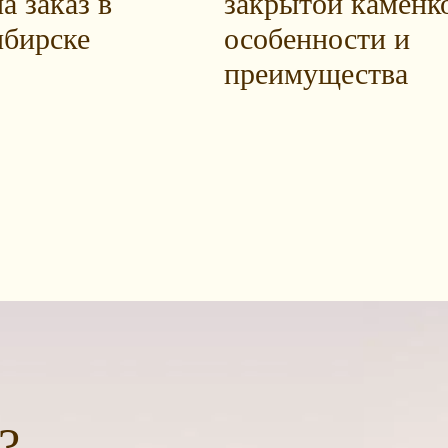
а заказ в
закрытой каменк
бирске
особенности и
преимущества
?