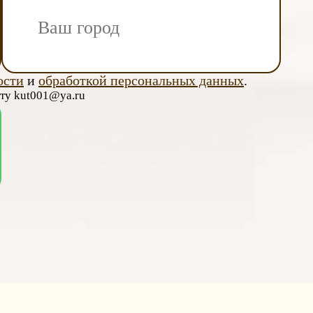
ости
и
обработкой персональных данных
.
чту kut001@ya.ru