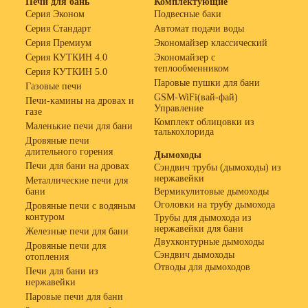
Печи для бань
Комплектующие
Серия Эконом
Подвесные баки
Серия Стандарт
Автомат подачи воды
Серия Премиум
Экономайзер классический
Серия КУТКИН 4.0
Экономайзер с
теплообменником
Серия КУТКИН 5.0
Паровые пушки для бани
Газовые печи
GSM-WiFi(вай-фай)
Печи-камины на дровах и
Управление
газе
Комплект облицовки из
Маленькие печи для бани
талькохлорида
Дровяные печи
длительного горения
Дымоходы
Печи для бани на дровах
Сэндвич трубы (дымоходы) из
нержавейки
Металлические печи для
бани
Вермикулитовые дымоходы
Оголовки на трубу дымохода
Дровяные печи с водяным
контуром
Трубы для дымохода из
нержавейки для бани
Железные печи для бани
Двухконтурные дымоходы
Дровяные печи для
Сэндвич дымоходы
отопления
Отводы для дымоходов
Печи для бани из
нержавейки
Паровые печи для бани