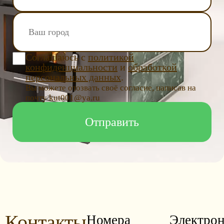
Соглашаюсь с
политикой
конфиденциальности
и
обработкой
персональных данных
.
Вы можете отозвать своё согласие, написав на
почту kut001@ya.ru
Контакты
Номера
Электрон