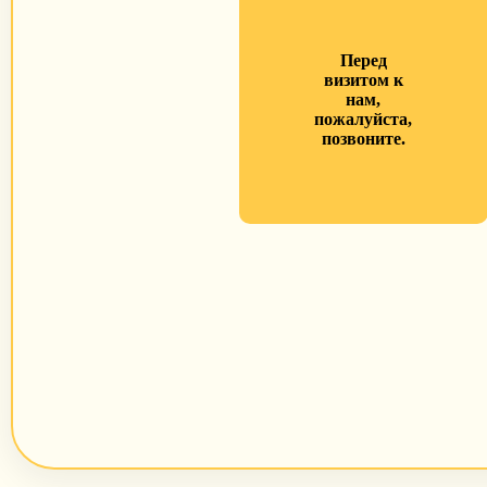
Перед
визитом к
нам,
пожалуйста,
позвоните.