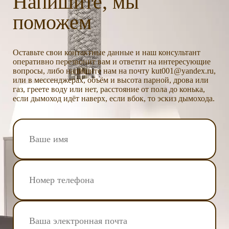
Напишите, мы
поможем
Оставьте свои контактные данные и наш консультант
оперативно перезвонит вам и ответит на интересующие
вопросы, либо напишите нам на почту kut001@yandex.ru,
или в мессенджерах, объём и высота парной, дрова или
газ, греете воду или нет, расстояние от пола до конька,
если дымоход идёт наверх, если вбок, то эскиз дымохода.