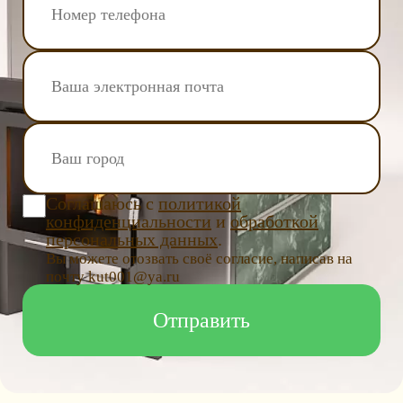
Соглашаюсь с
политикой
конфиденциальности
и
обработкой
персональных данных
.
Вы можете отозвать своё согласие, написав на
почту kut001@ya.ru