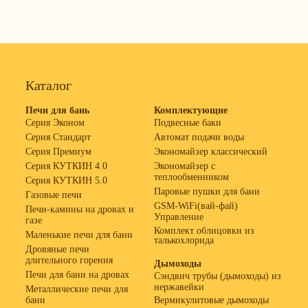
Каталог
Печи для бань
Комплектующие
Серия Эконом
Подвесные баки
Серия Стандарт
Автомат подачи воды
Серия Премиум
Экономайзер классический
Серия КУТКИН 4.0
Экономайзер с
теплообменником
Серия КУТКИН 5.0
Паровые пушки для бани
Газовые печи
GSM-WiFi(вай-фай)
Печи-камины на дровах и
Управление
газе
Комплект облицовки из
Маленькие печи для бани
талькохлорида
Дровяные печи
длительного горения
Дымоходы
Печи для бани на дровах
Сэндвич трубы (дымоходы) из
нержавейки
Металлические печи для
бани
Вермикулитовые дымоходы