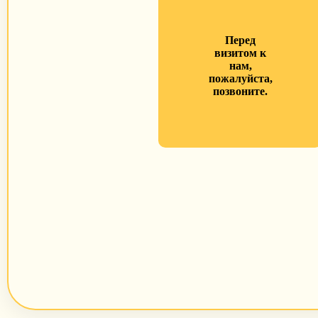
Перед
визитом к
нам,
пожалуйста,
позвоните.