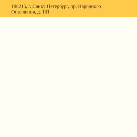
198215, г. Санкт-Петербург, пр. Народного
Ополчения, д. 101
119607, г. Москва, ул. Удальцова, д. 50, корпус 1, офис
57
630088, г. Новосибирск, ул. Северный проезд, д. 3,
корпус 7