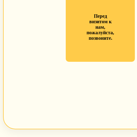
Перед
визитом к
нам,
пожалуйста,
позвоните.