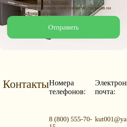
персональных данных
.
Вы можете отозвать своё согласие, написав на
почту kut001@ya.ru
Контакты
Номера
Электрон
телефонов:
почта:
8 (800) 555-70-
kut001@ya
15