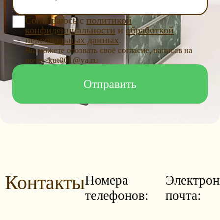
Соглашаюсь с
политикой
конфиденциальности
и
обработкой
персональных данных
.
Вы можете отозвать своё согласие, написав на
почту kut001@ya.ru
Контакты
Номера
Электрон
телефонов:
почта: