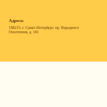
Адреса:
198215, г. Санкт-Петербург, пр. Народного
Ополчения, д. 101
119607, г. Москва, ул. Удальцова, д. 50, корпус 1, офис
57