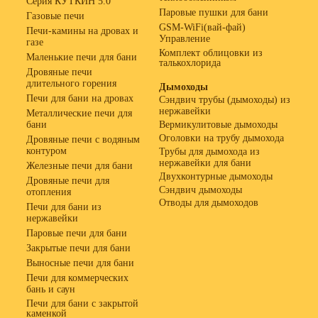
Серия КУТКИН 5.0
Паровые пушки для бани
Газовые печи
GSM-WiFi(вай-фай)
Печи-камины на дровах и
Управление
газе
Комплект облицовки из
Маленькие печи для бани
талькохлорида
Дровяные печи
длительного горения
Дымоходы
Печи для бани на дровах
Сэндвич трубы (дымоходы) из
нержавейки
Металлические печи для
бани
Вермикулитовые дымоходы
Оголовки на трубу дымохода
Дровяные печи с водяным
контуром
Трубы для дымохода из
нержавейки для бани
Железные печи для бани
Двухконтурные дымоходы
Дровяные печи для
Сэндвич дымоходы
отопления
Отводы для дымоходов
Печи для бани из
нержавейки
Паровые печи для бани
Закрытые печи для бани
Выносные печи для бани
Печи для коммерческих
бань и саун
Печи для бани с закрытой
каменкой