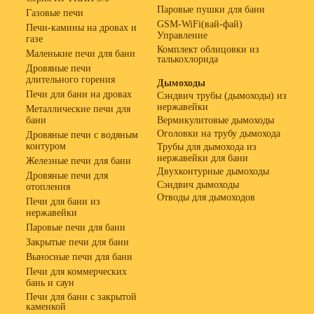
Паровые пушки для бани
Газовые печи
GSM-WiFi(вай-фай)
Печи-камины на дровах и
Управление
газе
Комплект облицовки из
Маленькие печи для бани
талькохлорида
Дровяные печи
длительного горения
Дымоходы
Печи для бани на дровах
Сэндвич трубы (дымоходы) из
нержавейки
Металлические печи для
бани
Вермикулитовые дымоходы
Оголовки на трубу дымохода
Дровяные печи с водяным
контуром
Трубы для дымохода из
нержавейки для бани
Железные печи для бани
Двухконтурные дымоходы
Дровяные печи для
Сэндвич дымоходы
отопления
Отводы для дымоходов
Печи для бани из
нержавейки
Паровые печи для бани
Закрытые печи для бани
Выносные печи для бани
Печи для коммерческих
бань и саун
Печи для бани с закрытой
каменкой