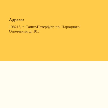
Адреса:
198215, г. Санкт-Петербург, пр. Народного
Ополчения, д. 101
119607, г. Москва, ул. Удальцова, д. 50, корпус 1, офис
57