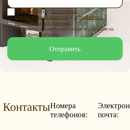
Соглашаюсь с
политикой
конфиденциальности
и
обработкой
персональных данных
.
Вы можете отозвать своё согласие, написав на
почту kut001@ya.ru
Контакты
Номера
Электрон
телефонов:
почта: