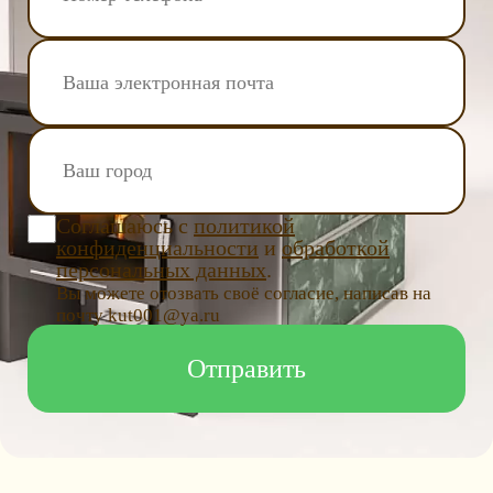
Соглашаюсь с
политикой
конфиденциальности
и
обработкой
персональных данных
.
Вы можете отозвать своё согласие, написав на
почту kut001@ya.ru