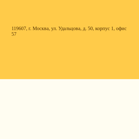
119607, г. Москва, ул. Удальцова, д. 50, корпус 1, офис
57
630088, г. Новосибирск, ул. Северный проезд, д. 3,
корпус 7