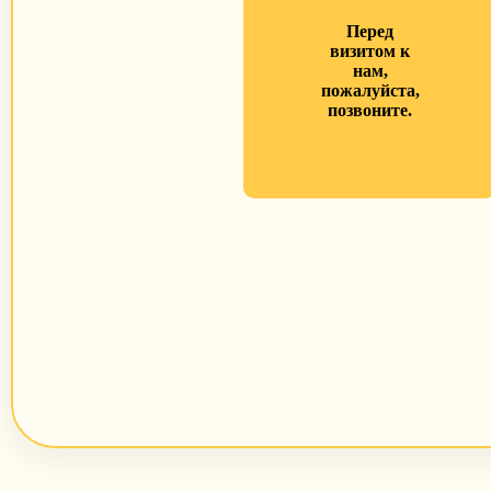
Перед
визитом к
нам,
пожалуйста,
позвоните.