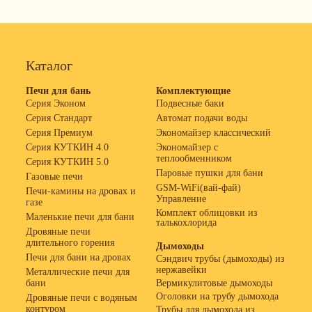
Каталог
Печи для бань
Комплектующие
Серия Эконом
Подвесные баки
Серия Стандарт
Автомат подачи воды
Серия Премиум
Экономайзер классический
Серия КУТКИН 4.0
Экономайзер с
теплообменником
Серия КУТКИН 5.0
Паровые пушки для бани
Газовые печи
GSM-WiFi(вай-фай)
Печи-камины на дровах и
Управление
газе
Комплект облицовки из
Маленькие печи для бани
талькохлорида
Дровяные печи
длительного горения
Дымоходы
Печи для бани на дровах
Сэндвич трубы (дымоходы) из
нержавейки
Металлические печи для
бани
Вермикулитовые дымоходы
Оголовки на трубу дымохода
Дровяные печи с водяным
контуром
Трубы для дымохода из