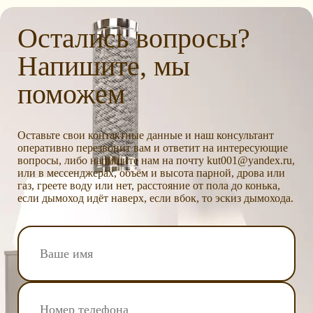
Остались вопросы?
Напишите, мы
поможем
Оставьте свои контактные данные и наш консультант
оперативно перезвонит вам и ответит на интересующие
вопросы, либо напишите нам на почту kut001@yandex.ru,
или в мессенджерах, объём и высота парной, дрова или
газ, греете воду или нет, расстояние от пола до конька,
если дымоход идёт наверх, если вбок, то эскиз дымохода.