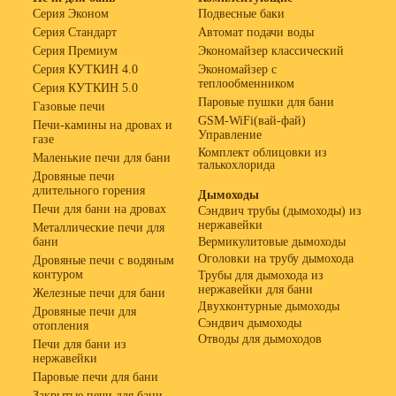
Серия Эконом
Подвесные баки
Серия Стандарт
Автомат подачи воды
Серия Премиум
Экономайзер классический
Серия КУТКИН 4.0
Экономайзер с
теплообменником
Серия КУТКИН 5.0
Паровые пушки для бани
Газовые печи
GSM-WiFi(вай-фай)
Печи-камины на дровах и
Управление
газе
Комплект облицовки из
Маленькие печи для бани
талькохлорида
Дровяные печи
длительного горения
Дымоходы
Печи для бани на дровах
Сэндвич трубы (дымоходы) из
нержавейки
Металлические печи для
бани
Вермикулитовые дымоходы
Оголовки на трубу дымохода
Дровяные печи с водяным
контуром
Трубы для дымохода из
нержавейки для бани
Железные печи для бани
Двухконтурные дымоходы
Дровяные печи для
Сэндвич дымоходы
отопления
Отводы для дымоходов
Печи для бани из
нержавейки
Паровые печи для бани
Закрытые печи для бани