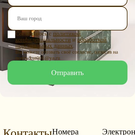
Соглашаюсь с
политикой
конфиденциальности
и
обработкой
персональных данных
.
Вы можете отозвать своё согласие, написав на
почту kut001@ya.ru
Контакты
Номера
Электрон