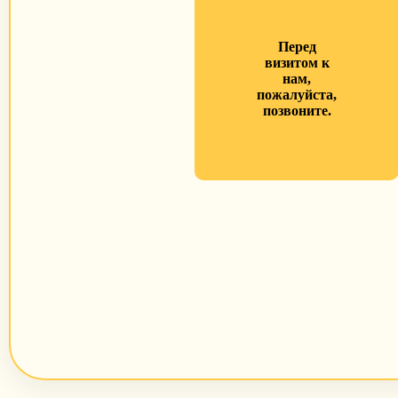
Перед
визитом к
нам,
пожалуйста,
позвоните.