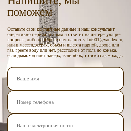
Напишите, мы
поможем
Оставьте свои контактные данные и наш консультант
оперативно перезвонит вам и ответит на интересующие
вопросы, либо напишите нам на почту kut001@yandex.ru,
или в мессенджерах, объём и высота парной, дрова или
газ, греете воду или нет, расстояние от пола до конька,
если дымоход идёт наверх, если вбок, то эскиз дымохода.