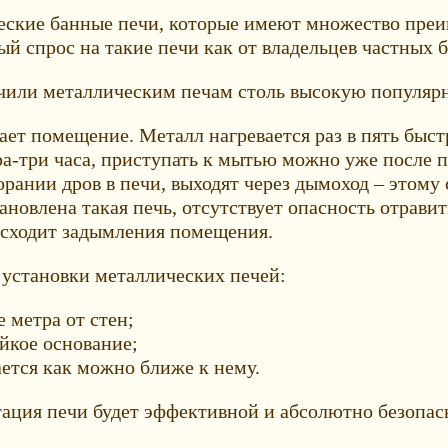
еские банные печи, которые имеют множество преи
 спрос на такие печи как от владельцев частных ба
ечили металлическим печам столь высокую популяр
ает помещение. Металл нагревается раз в пять быст
ра-три часа, приступать к мытью можно уже после 
орании дров в печи, выходят через дымоход – этом
ановлена такая печь, отсутствует опасность отрави
исходит задымления помещения.
 установки металлических печей:
 метра от стен;
йкое основание;
ается как можно ближе к нему.
тация печи будет эффективной и абсолютно безопас