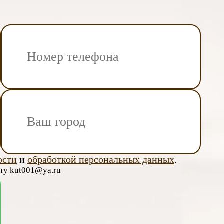
ости
и
обработкой персональных данных
.
чту kut001@ya.ru