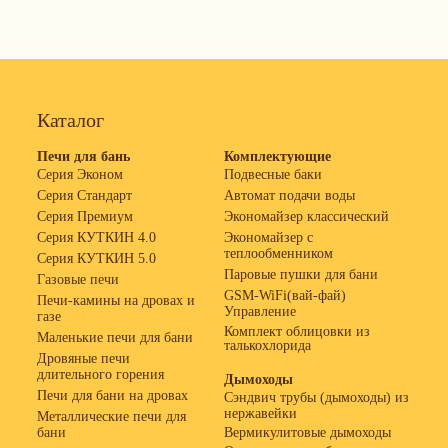
Каталог
Печи для бань
Комплектующие
Серия Эконом
Подвесные баки
Серия Стандарт
Автомат подачи воды
Серия Премиум
Экономайзер классический
Серия КУТКИН 4.0
Экономайзер с
теплообменником
Серия КУТКИН 5.0
Паровые пушки для бани
Газовые печи
GSM-WiFi(вай-фай)
Печи-камины на дровах и
Управление
газе
Комплект облицовки из
Маленькие печи для бани
талькохлорида
Дровяные печи
длительного горения
Дымоходы
Печи для бани на дровах
Сэндвич трубы (дымоходы) из
нержавейки
Металлические печи для
бани
Вермикулитовые дымоходы