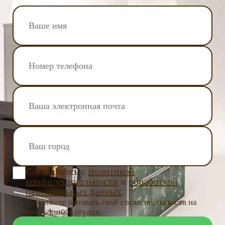
Соглашаюсь с
политикой
конфиденциальности
и
обработкой
персональных данных
.
Вы можете отозвать своё согласие, написав на
почту kut001@ya.ru