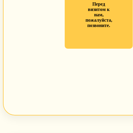
Перед
визитом к
нам,
пожалуйста,
позвоните.