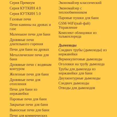
Серия Премиум
Экономайзер классический
Серия КУТКИН 4.0
Экономайзер с
теплообменником
Серия КУТКИН 5.0
Паровые пушки для бани
Газовые печи
GSM-WiFi(вай-фай)
Печи-камины на дровах и
Управление
газе
Комплект облицовки из
Маленькие печи для бани
талькохлорида
Дровяные печи
длительного горения
Дымоходы
Печи для бани на дровах
Сэндвич трубы (дымоходы) из
нержавейки
Металлические печи для
бани
Вермикулитовые дымоходы
Оголовки на трубу дымохода
Дровяные печи с водяным
контуром
Трубы для дымохода из
нержавейки для бани
Железные печи для бани
Двухконтурные дымоходы
Дровяные печи для
Сэндвич дымоходы
отопления
Отводы для дымоходов
Печи для бани из
нержавейки
Паровые печи для бани
Закрытые печи для бани
Выносные печи для бани
Печи для коммерческих