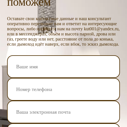
поможем
Оставьте свои контактные данные и наш консультант
оперативно перезвонит вам и ответит на интересующие
вопросы, либо напишите нам на почту kut001@yandex.ru,
или в мессенджерах, объём и высота парной, дрова или
газ, греете воду или нет, расстояние от пола до конька,
если дымоход идёт наверх, если вбок, то эскиз дымохода.