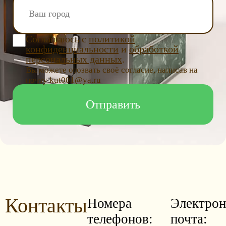
Соглашаюсь с
политикой
конфиденциальности
и
обработкой
персональных данных
.
Вы можете отозвать своё согласие, написав на
почту kut001@ya.ru
Контакты
Номера
Электрон
телефонов:
почта: