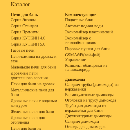
Каталог
Печи для бань
Комплектующие
Серия Эконом
Подвесные баки
Серия Стандарт
Автомат подачи воды
Серия Премиум
Экономайзер классический
Серия КУТКИН 4.0
Экономайзер с
теплообменником
Серия КУТКИН 5.0
Паровые пушки для бани
Газовые печи
GSM-WiFi(вай-фай)
Печи-камины на дровах и
Управление
газе
Комплект облицовки из
Маленькие печи для бани
талькохлорида
Дровяные печи
длительного горения
Дымоходы
Печи для бани на дровах
Сэндвич трубы (дымоходы) из
нержавейки
Металлические печи для
бани
Вермикулитовые дымоходы
Оголовки на трубу дымохода
Дровяные печи с водяным
контуром
Трубы для дымохода из
нержавейки для бани
Железные печи для бани
Двухконтурные дымоходы
Дровяные печи для
Сэндвич дымоходы
отопления
Отводы для дымоходов
Печи для бани из