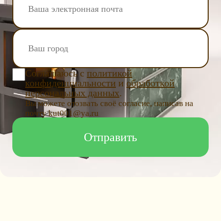
Соглашаюсь с
политикой
конфиденциальности
и
обработкой
персональных данных
.
Вы можете отозвать своё согласие, написав на
почту kut001@ya.ru