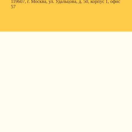
119607, г. Москва, ул. Удальцова, д. 50, корпус 1, офис
57
630088, г. Новосибирск, ул. Северный проезд, д. 3,
корпус 7