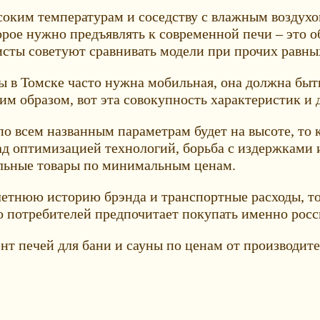
соким температурам и соседству с влажным воздухо
орое нужно предъявлять к современной печи – это о
сты советуют сравнивать модели при прочих равны
ны в Томске часто нужна мобильная, она должна быт
им образом, вот эта совокупность характеристик и
по всем названным параметрам будет на высоте, то к
ад оптимизацией технологий, борьба с издержками
альные товары по минимальным ценам.
летнюю историю брэнда и транспортные расходы, т
о потребителей предпочитает покупать именно росс
 печей для бани и сауны по ценам от производите