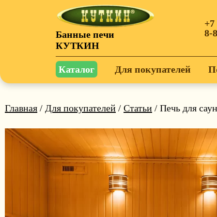
+7
8-
Банные печи
КУТКИН
Каталог
Для покупателей
П
Главная
/
Для покупателей
/
Статьи
/ Печь для сау