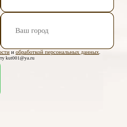
ости
и
обработкой персональных данных
.
чту kut001@ya.ru