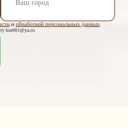
ости
и
обработкой персональных данных
.
чту kut001@ya.ru