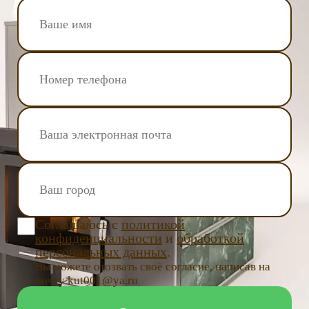
Соглашаюсь с
политикой
конфиденциальности
и
обработкой
персональных данных
.
Вы можете отозвать своё согласие, написав на
почту kut001@ya.ru