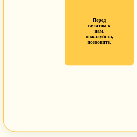
Перед
визитом к
нам,
пожалуйста,
позвоните.