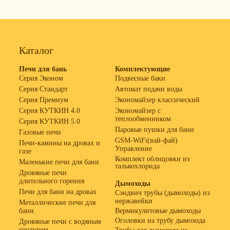
Каталог
Печи для бань
Комплектующие
Серия Эконом
Подвесные баки
Серия Стандарт
Автомат подачи воды
Серия Премиум
Экономайзер классический
Серия КУТКИН 4.0
Экономайзер с
теплообменником
Серия КУТКИН 5.0
Паровые пушки для бани
Газовые печи
GSM-WiFi(вай-фай)
Печи-камины на дровах и
Управление
газе
Комплект облицовки из
Маленькие печи для бани
талькохлорида
Дровяные печи
длительного горения
Дымоходы
Печи для бани на дровах
Сэндвич трубы (дымоходы) из
нержавейки
Металлические печи для
бани
Вермикулитовые дымоходы
Оголовки на трубу дымохода
Дровяные печи с водяным
контуром