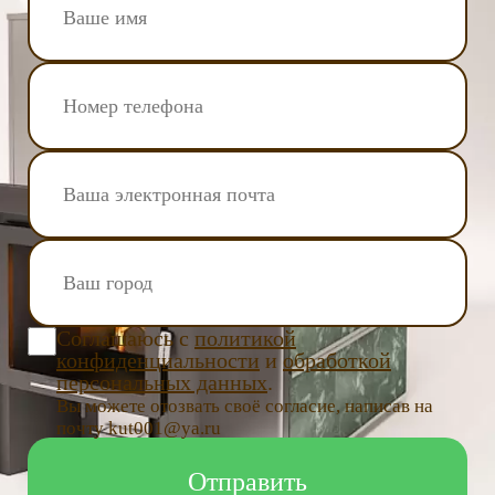
Соглашаюсь с
политикой
конфиденциальности
и
обработкой
персональных данных
.
Вы можете отозвать своё согласие, написав на
почту kut001@ya.ru