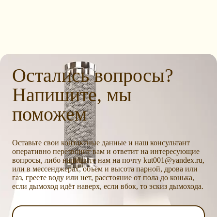
Остались вопросы?
Напишите, мы
поможем
Оставьте свои контактные данные и наш консультант
оперативно перезвонит вам и ответит на интересующие
вопросы, либо напишите нам на почту kut001@yandex.ru,
или в мессенджерах, объём и высота парной, дрова или
газ, греете воду или нет, расстояние от пола до конька,
если дымоход идёт наверх, если вбок, то эскиз дымохода.