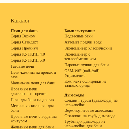
Каталог
Печи для бань
Комплектующие
Серия Эконом
Подвесные баки
Серия Стандарт
Автомат подачи воды
Серия Премиум
Экономайзер классический
Серия КУТКИН 4.0
Экономайзер с
теплообменником
Серия КУТКИН 5.0
Паровые пушки для бани
Газовые печи
GSM-WiFi(вай-фай)
Печи-камины на дровах и
Управление
газе
Комплект облицовки из
Маленькие печи для бани
талькохлорида
Дровяные печи
длительного горения
Дымоходы
Печи для бани на дровах
Сэндвич трубы (дымоходы) из
нержавейки
Металлические печи для
бани
Вермикулитовые дымоходы
Оголовки на трубу дымохода
Дровяные печи с водяным
контуром
Трубы для дымохода из
нержавейки для бани
Железные печи для бани