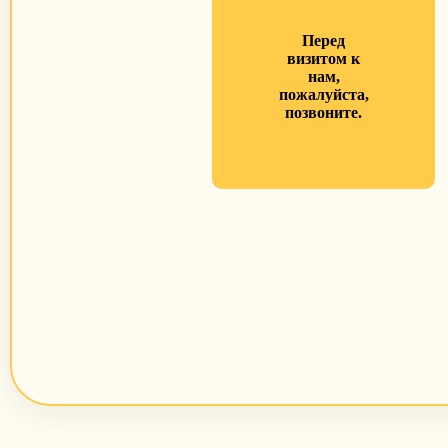
Перед
визитом к
нам,
пожалуйста,
позвоните.