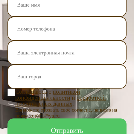
Соглашаюсь с
политикой
конфиденциальности
и
обработкой
персональных данных
.
Вы можете отозвать своё согласие, написав на
почту kut001@ya.ru