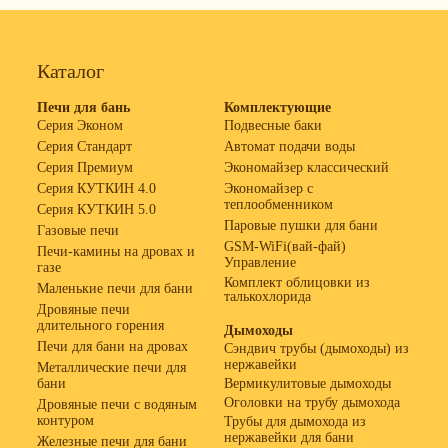
Каталог
Печи для бань
Комплектующие
Серия Эконом
Подвесные баки
Серия Стандарт
Автомат подачи воды
Серия Премиум
Экономайзер классический
Серия КУТКИН 4.0
Экономайзер с
теплообменником
Серия КУТКИН 5.0
Паровые пушки для бани
Газовые печи
GSM-WiFi(вай-фай)
Печи-камины на дровах и
Управление
газе
Комплект облицовки из
Маленькие печи для бани
талькохлорида
Дровяные печи
длительного горения
Дымоходы
Печи для бани на дровах
Сэндвич трубы (дымоходы) из
нержавейки
Металлические печи для
бани
Вермикулитовые дымоходы
Оголовки на трубу дымохода
Дровяные печи с водяным
контуром
Трубы для дымохода из
нержавейки для бани
Железные печи для бани