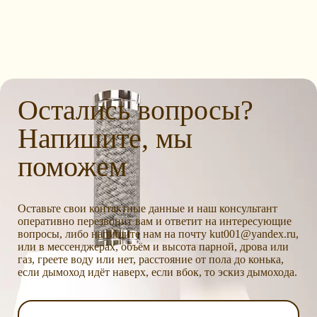
Остались вопросы?
Напишите, мы
поможем
Оставьте свои контактные данные и наш консультант
оперативно перезвонит вам и ответит на интересующие
вопросы, либо напишите нам на почту kut001@yandex.ru,
или в мессенджерах, объём и высота парной, дрова или
газ, греете воду или нет, расстояние от пола до конька,
если дымоход идёт наверх, если вбок, то эскиз дымохода.