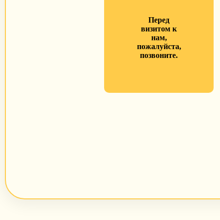
Перед
визитом к
нам,
пожалуйста,
позвоните.