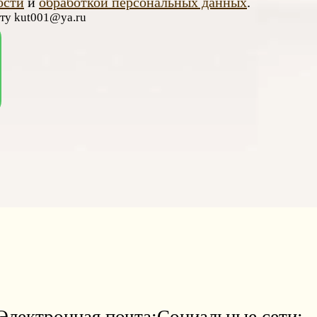
ости
и
обработкой персональных данных
.
чту kut001@ya.ru
Электронная почта:
Социальные сети: