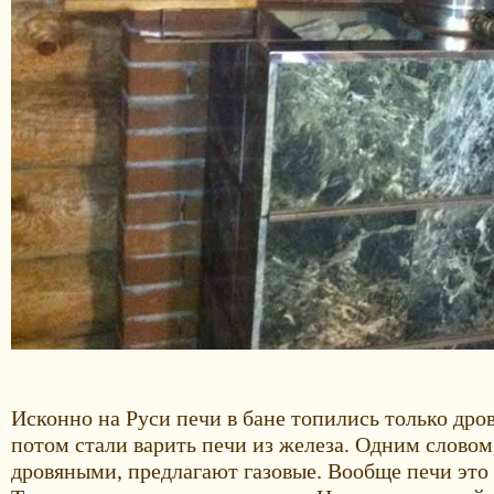
Исконно на Руси печи в бане топились только дро
потом стали варить печи из железа. Одним словом
дровяными, предлагают газовые. Вообще печи это 