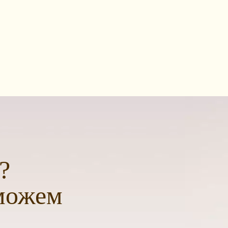
?
можем